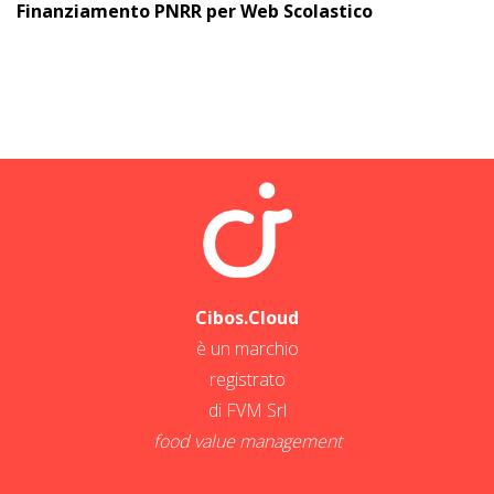
Finanziamento PNRR per Web Scolastico
Cibos.Cloud
è un marchio
registrato
di FVM Srl
food value management