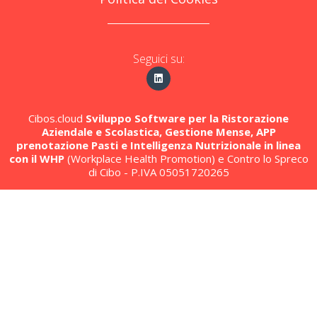
Seguici su:
Cibos.cloud
Sviluppo Software per la Ristorazione
Aziendale e Scolastica, Gestione Mense, APP
prenotazione Pasti e Intelligenza Nutrizionale in linea
con il WHP
(Workplace Health Promotion) e Contro lo Spreco
di Cibo - P.IVA 05051720265