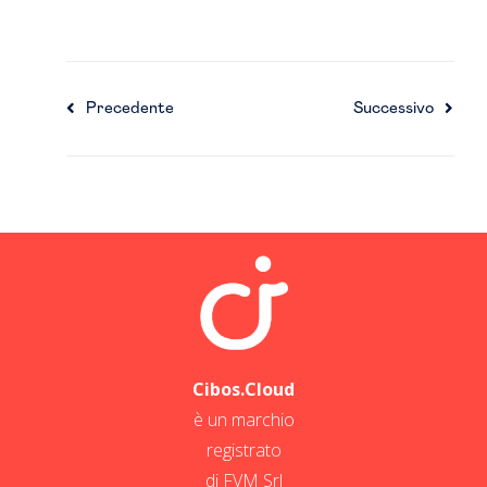
Precedente
Successivo
Cibos.Cloud
è un marchio
registrato
di FVM Srl